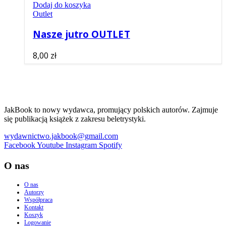
Dodaj do koszyka
Outlet
Nasze jutro OUTLET
8,00
zł
JakBook to nowy wydawca, promujący polskich autorów. Zajmuje
się publikacją książek z zakresu beletrystyki.
wydawnictwo.jakbook@gmail.com
Facebook
Youtube
Instagram
Spotify
O nas
O nas
Autorzy
Współpraca
Kontakt
Koszyk
Logowanie