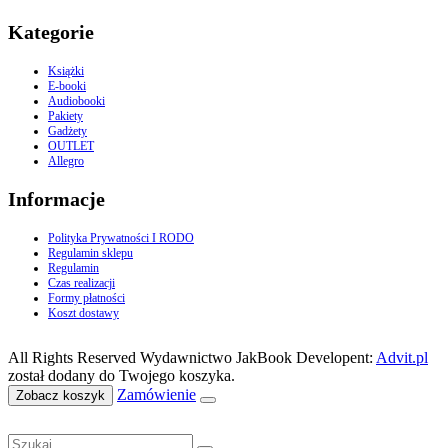
Kategorie
Książki
E-booki
Audiobooki
Pakiety
Gadżety
OUTLET
Allegro
Informacje
Polityka Prywatności I RODO
Regulamin sklepu
Regulamin
Czas realizacji
Formy płatności
Koszt dostawy
All Rights Reserved Wydawnictwo JakBook Developent:
Advit.pl
został dodany do Twojego koszyka.
Zamówienie
Zobacz koszyk