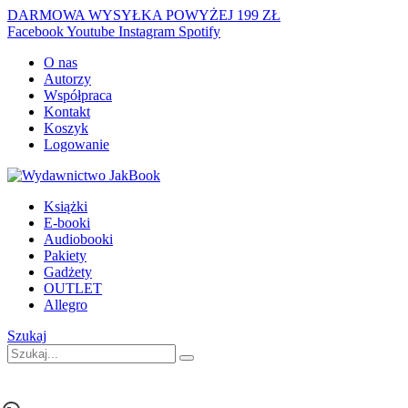
DARMOWA WYSYŁKA POWYŻEJ 199 ZŁ
Facebook
Youtube
Instagram
Spotify
O nas
Autorzy
Współpraca
Kontakt
Koszyk
Logowanie
Książki
E-booki
Audiobooki
Pakiety
Gadżety
OUTLET
Allegro
Szukaj