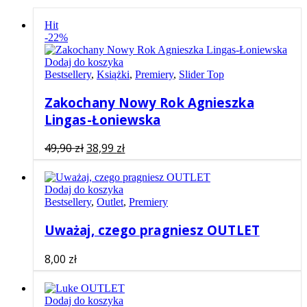
Hit
-22%
Dodaj do koszyka
Bestsellery
,
Książki
,
Premiery
,
Slider Top
Zakochany Nowy Rok Agnieszka
Lingas-Łoniewska
Pierwotna
Aktualna
49,90
zł
38,99
zł
cena
cena
wynosiła:
wynosi:
Dodaj do koszyka
49,90 zł.
38,99 zł.
Bestsellery
,
Outlet
,
Premiery
Uważaj, czego pragniesz OUTLET
8,00
zł
Dodaj do koszyka