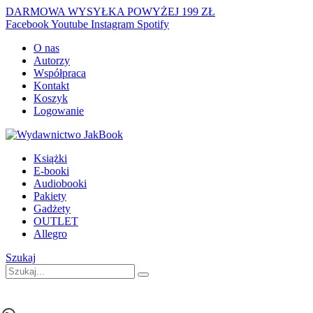
DARMOWA WYSYŁKA POWYŻEJ 199 ZŁ
Facebook
Youtube
Instagram
Spotify
O nas
Autorzy
Współpraca
Kontakt
Koszyk
Logowanie
Książki
E-booki
Audiobooki
Pakiety
Gadżety
OUTLET
Allegro
Szukaj