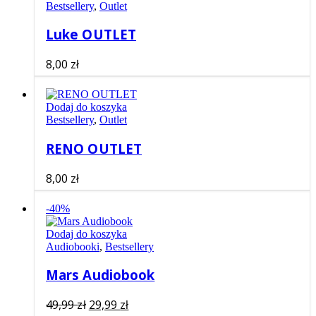
Bestsellery
,
Outlet
Luke OUTLET
8,00
zł
Dodaj do koszyka
Bestsellery
,
Outlet
RENO OUTLET
8,00
zł
-40%
Dodaj do koszyka
Audiobooki
,
Bestsellery
Mars Audiobook
Pierwotna
Aktualna
49,99
zł
29,99
zł