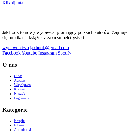
Kliknij tutaj
JakBook to nowy wydawca, promujący polskich autorów. Zajmuje
się publikacją książek z zakresu beletrystyki.
wydawnictwo.jakbook@gmail.com
Facebook
Youtube
Instagram
Spotify
O nas
O nas
Autorzy
Współpraca
Kontakt
Koszyk
Logowanie
Kategorie
Książki
E-booki
Audiobooki