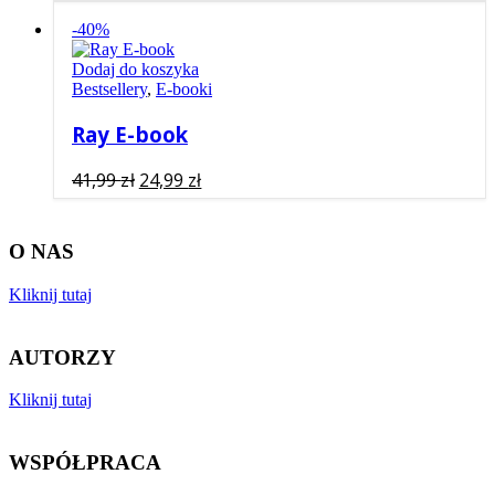
cena
cena
wynosiła:
wynosi:
-40%
49,99 zł.
29,99 zł.
Dodaj do koszyka
Bestsellery
,
E-booki
Ray E-book
Pierwotna
Aktualna
41,99
zł
24,99
zł
cena
cena
wynosiła:
wynosi:
O NAS
41,99 zł.
24,99 zł.
Kliknij tutaj
AUTORZY
Kliknij tutaj
WSPÓŁPRACA