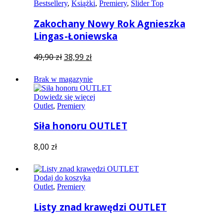
Bestsellery
,
Książki
,
Premiery
,
Slider Top
Zakochany Nowy Rok Agnieszka
Lingas-Łoniewska
Pierwotna
Aktualna
49,90
zł
38,99
zł
cena
cena
wynosiła:
wynosi:
Brak w magazynie
49,90 zł.
38,99 zł.
Dowiedz się więcej
Outlet
,
Premiery
Siła honoru OUTLET
8,00
zł
Dodaj do koszyka
Outlet
,
Premiery
Listy znad krawędzi OUTLET