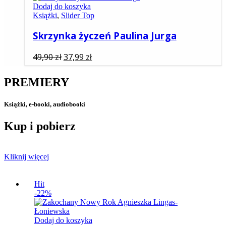
Dodaj do koszyka
Książki
,
Slider Top
Skrzynka życzeń Paulina Jurga
Pierwotna
Aktualna
49,90
zł
37,99
zł
cena
cena
wynosiła:
wynosi:
PREMIERY
49,90 zł.
37,99 zł.
Książki, e-booki, audiobooki
Kup i pobierz
Kliknij więcej
Hit
-22%
Dodaj do koszyka