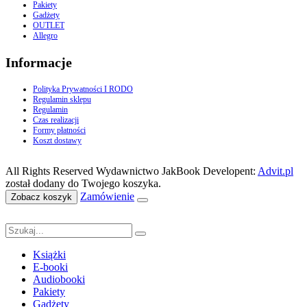
Pakiety
Gadżety
OUTLET
Allegro
Informacje
Polityka Prywatności I RODO
Regulamin sklepu
Regulamin
Czas realizacji
Formy płatności
Koszt dostawy
All Rights Reserved Wydawnictwo JakBook Developent:
Advit.pl
został dodany do Twojego koszyka.
Zamówienie
Zobacz koszyk
Książki
E-booki
Audiobooki
Pakiety
Gadżety