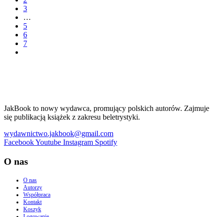
3
…
5
6
7
JakBook to nowy wydawca, promujący polskich autorów. Zajmuje
się publikacją książek z zakresu beletrystyki.
wydawnictwo.jakbook@gmail.com
Facebook
Youtube
Instagram
Spotify
O nas
O nas
Autorzy
Współpraca
Kontakt
Koszyk
Logowanie