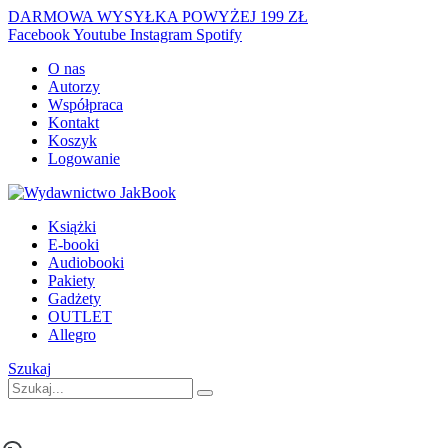
DARMOWA WYSYŁKA POWYŻEJ 199 ZŁ
Facebook
Youtube
Instagram
Spotify
O nas
Autorzy
Współpraca
Kontakt
Koszyk
Logowanie
Książki
E-booki
Audiobooki
Pakiety
Gadżety
OUTLET
Allegro
Szukaj