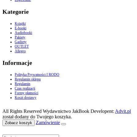
Kategorie
Książki
E-booki
Audiobooki
Pakiety
Gadżety
OUTLET
Allegro
Informacje
Polityka Prywatności I RODO
Regulamin sklepu
Regulamin
Czas realizacji
Formy płatności
Koszt dostawy
All Rights Reserved Wydawnictwo JakBook Developent:
Advit.pl
został dodany do Twojego koszyka.
Zamówienie
Zobacz koszyk