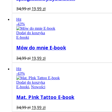
Pierwotna
Aktualna
34,99
zł
19,99
zł
cena
cena
wynosiła:
wynosi:
Hit
-43%
34,99 zł.
19,99 zł.
Dodaj do koszyka
E-booki
Mów do mnie E-book
Pierwotna
Aktualna
34,99
zł
19,99
zł
cena
cena
wynosiła:
wynosi:
Hit
-43%
34,99 zł.
19,99 zł.
Dodaj do koszyka
E-booki
,
Nowości
Mat. PInk Tattoo E-book
Pierwotna
Aktualna
34,99
zł
19,99
zł