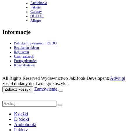
Audiobooki
Pakiety
Gadżety
OUTLET
Allegro
Informacje
Polityka Prywatności I RODO
Regulamin sklepu
Regulamin
Czas realizacji
Formy płatności
Koszt dostawy
All Rights Reserved Wydawnictwo JakBook Developent:
Advit.pl
został dodany do Twojego koszyka.
Zamówienie
Zobacz koszyk
Książki
E-booki
Audiobooki
Pakiety