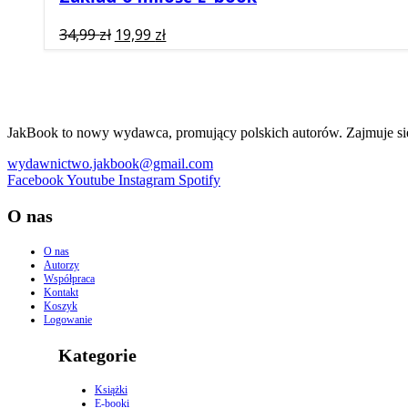
Pierwotna
Aktualna
34,99
zł
19,99
zł
cena
cena
wynosiła:
wynosi:
34,99 zł.
19,99 zł.
JakBook to nowy wydawca, promujący polskich autorów. Zajmuje się p
wydawnictwo.jakbook@gmail.com
Facebook
Youtube
Instagram
Spotify
O nas
O nas
Autorzy
Współpraca
Kontakt
Koszyk
Logowanie
Kategorie
Książki
E-booki