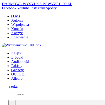
DARMOWA WYSYŁKA POWYŻEJ 199 ZŁ
Facebook
Youtube
Instagram
Spotify
O nas
Autorzy
Współpraca
Kontakt
Koszyk
Logowanie
Książki
E-booki
Audiobooki
Pakiety
Gadżety
OUTLET
Allegro
Szukaj