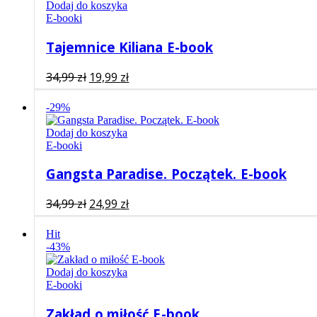
Dodaj do koszyka
E-booki
Tajemnice Kiliana E-book
Pierwotna
Aktualna
34,99
zł
19,99
zł
cena
cena
wynosiła:
wynosi:
-29%
34,99 zł.
19,99 zł.
Dodaj do koszyka
E-booki
Gangsta Paradise. Początek. E-book
Pierwotna
Aktualna
34,99
zł
24,99
zł
cena
cena
wynosiła:
wynosi:
Hit
-43%
34,99 zł.
24,99 zł.
Dodaj do koszyka
E-booki
Zakład o miłość E-book