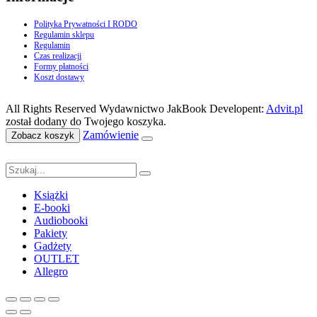
Polityka Prywatności I RODO
Regulamin sklepu
Regulamin
Czas realizacji
Formy płatności
Koszt dostawy
All Rights Reserved Wydawnictwo JakBook Developent:
Advit.pl
został dodany do Twojego koszyka.
Zamówienie
Zobacz koszyk
Książki
E-booki
Audiobooki
Pakiety
Gadżety
OUTLET
Allegro