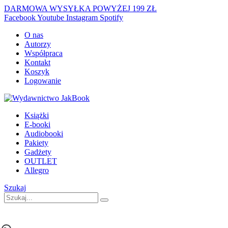
DARMOWA WYSYŁKA POWYŻEJ 199 ZŁ
Facebook
Youtube
Instagram
Spotify
O nas
Autorzy
Współpraca
Kontakt
Koszyk
Logowanie
Książki
E-booki
Audiobooki
Pakiety
Gadżety
OUTLET
Allegro
Szukaj