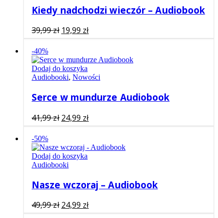
Kiedy nadchodzi wieczór – Audiobook
Pierwotna
Aktualna
39,99
zł
19,99
zł
cena
cena
wynosiła:
wynosi:
-40%
39,99 zł.
19,99 zł.
Dodaj do koszyka
Audiobooki
,
Nowości
Serce w mundurze Audiobook
Pierwotna
Aktualna
41,99
zł
24,99
zł
cena
cena
wynosiła:
wynosi:
-50%
41,99 zł.
24,99 zł.
Dodaj do koszyka
Audiobooki
Nasze wczoraj – Audiobook
Pierwotna
Aktualna
49,99
zł
24,99
zł
cena
cena