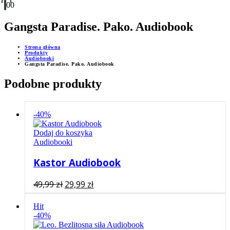
0
0
Gangsta Paradise. Pako. Audiobook
Strona główna
Produkty
Audiobooki
Gangsta Paradise. Pako. Audiobook
Podobne produkty
-40%
Dodaj do koszyka
Audiobooki
Kastor Audiobook
Pierwotna
Aktualna
49,99
zł
29,99
zł
cena
cena
wynosiła:
wynosi:
Hit
-40%
49,99 zł.
29,99 zł.