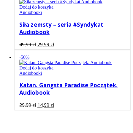
Dodaj do koszyka
Audiobooki
Siła zemsty – seria #Syndykat
Audiobook
Pierwotna
Aktualna
49,99
zł
29,99
zł
cena
cena
wynosiła:
wynosi:
-50%
49,99 zł.
29,99 zł.
Dodaj do koszyka
Audiobooki
Katan. Gangsta Paradise Początek.
Audiobook
Pierwotna
Aktualna
29,99
zł
14,99
zł
cena
cena
wynosiła:
wynosi:
29,99 zł.
14,99 zł.