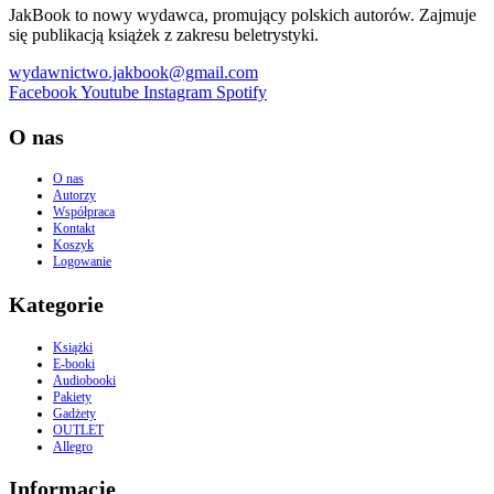
JakBook to nowy wydawca, promujący polskich autorów. Zajmuje
się publikacją książek z zakresu beletrystyki.
wydawnictwo.jakbook@gmail.com
Facebook
Youtube
Instagram
Spotify
O nas
O nas
Autorzy
Współpraca
Kontakt
Koszyk
Logowanie
Kategorie
Książki
E-booki
Audiobooki
Pakiety
Gadżety
OUTLET
Allegro
Informacje